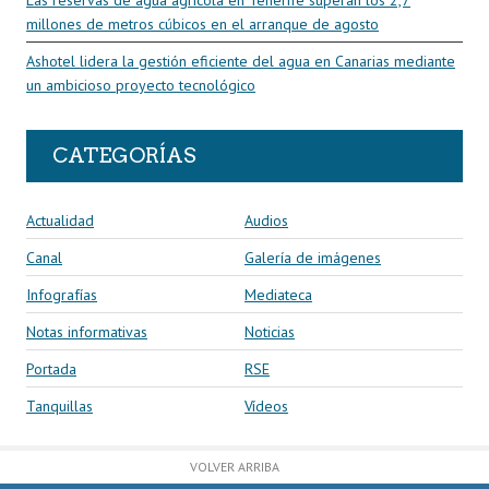
Las reservas de agua agrícola en Tenerife superan los 2,7
millones de metros cúbicos en el arranque de agosto
Ashotel lidera la gestión eficiente del agua en Canarias mediante
un ambicioso proyecto tecnológico
CATEGORÍAS
Actualidad
Audios
Canal
Galería de imágenes
Infografías
Mediateca
Notas informativas
Noticias
Portada
RSE
Tanquillas
Vídeos
VOLVER ARRIBA