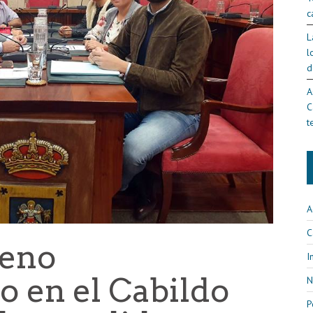
c
L
l
d
A
C
t
A
C
leno
I
o en el Cabildo
N
P