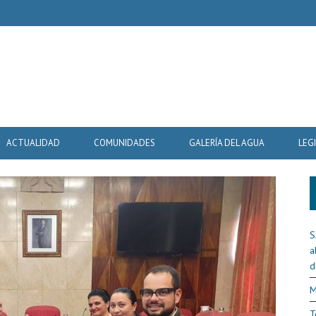
ACTUALIDAD
COMUNIDADES
GALERÍA DEL AGUA
LEG
S
a
d
M
T