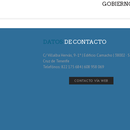
GOBIERN
DATOS
DE CONTACTO
C/ Villalba Hervás, 9 -1º | Edificio Camacho | 38002 · 
Cruz de Tenerife
Telefónos: 822 175 684 | 608 958 069
CONTACTO VÍA WEB