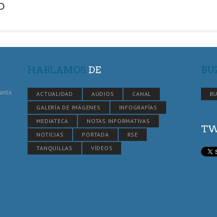
O
HABLAMOS
DE
BU
Santa
ACTUALIDAD
AUDIOS
CANAL
BU
GALERÍA DE IMÁGENES
INFOGRAFÍAS
MEDIATECA
NOTAS INFORMATIVAS
TW
NOTICIAS
PORTADA
RSE
TANQUILLAS
VÍDEOS