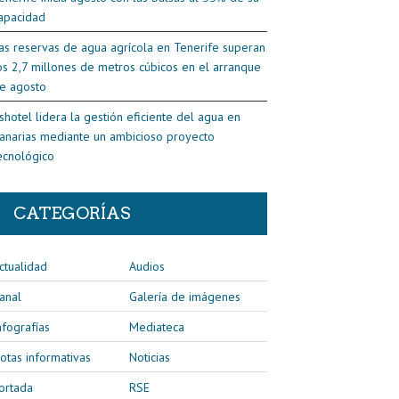
apacidad
as reservas de agua agrícola en Tenerife superan
os 2,7 millones de metros cúbicos en el arranque
e agosto
shotel lidera la gestión eficiente del agua en
anarias mediante un ambicioso proyecto
ecnológico
CATEGORÍAS
ctualidad
Audios
anal
Galería de imágenes
nfografías
Mediateca
otas informativas
Noticias
ortada
RSE