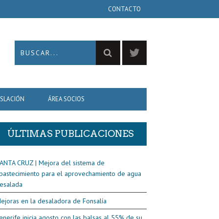
CONTACTO
ISLACIÓN
ÁREA SOCIOS
ÚLTIMAS PUBLICACIONES
ANTA CRUZ | Mejora del sistema de
bastecimiento para el aprovechamiento de agua
esalada
ejoras en la desaladora de Fonsalía
enerife inicia agosto con las balsas al 55% de su