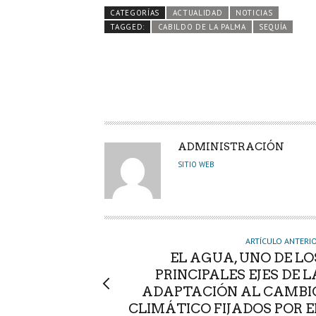
b
itt
ts
e
m
CATEGORÍAS
ACTUALIDAD
NOTICIAS
o
er
A
dI
pa
TAGGED:
CABILDO DE LA PALMA
SEQUÍA
o
p
n
rti
k
p
r
A
ADMINISTRACIÓN
U
SITIO WEB
T
O
R
ARTÍCULO ANTERI
EL AGUA, UNO DE LO
PRINCIPALES EJES DE L
ADAPTACIÓN AL CAMBI
CLIMÁTICO FIJADOS POR E