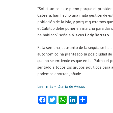
“Solicitamos este pleno porque el presiden
Cabrera, han hecho una mala gestión de es
población de la isla, y porque queremos que
el Cabildo debe poner en marcha para dar s
ha hablado”, señala
Nieves Lady Barreto
.
Esta semana, el asunto de la sequía se ha 
autonómico ha planteado la posibilidad de d
que no se entiende es que en La Palma el p
sentado a todos los grupos políticos para 
podemos aportar”, añade.
Leer más – Diario de Avisos
Fa
T
W
Li
C
ce
w
ha
nk
o