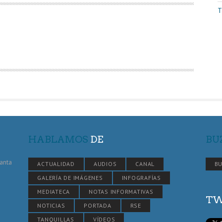
T
HABLAMOS
DE
BU
Santa
ACTUALIDAD
AUDIOS
CANAL
BU
GALERÍA DE IMÁGENES
INFOGRAFÍAS
MEDIATECA
NOTAS INFORMATIVAS
TW
NOTICIAS
PORTADA
RSE
TANQUILLAS
VÍDEOS