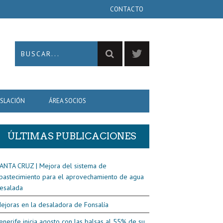
CONTACTO
ISLACIÓN
ÁREA SOCIOS
ÚLTIMAS PUBLICACIONES
ANTA CRUZ | Mejora del sistema de
bastecimiento para el aprovechamiento de agua
esalada
ejoras en la desaladora de Fonsalía
enerife inicia agosto con las balsas al 55% de su