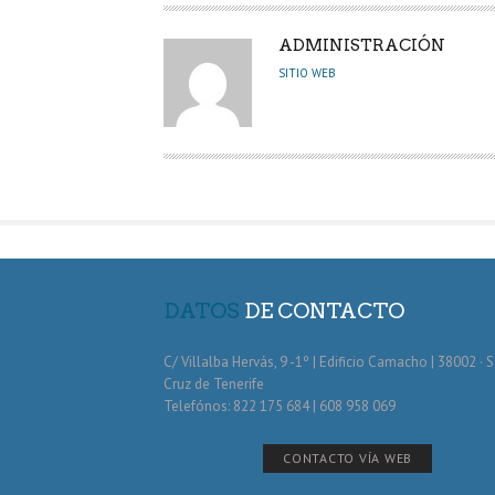
A
ADMINISTRACIÓN
U
SITIO WEB
T
O
R
DATOS
DE CONTACTO
C/ Villalba Hervás, 9 -1º | Edificio Camacho | 38002 · 
Cruz de Tenerife
Telefónos: 822 175 684 | 608 958 069
CONTACTO VÍA WEB