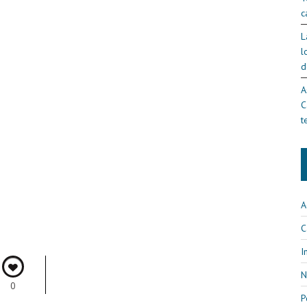
c
L
l
d
A
C
t
A
C
I
N
0
P