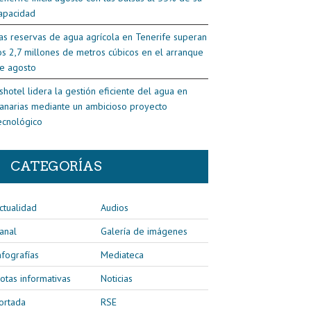
apacidad
as reservas de agua agrícola en Tenerife superan
os 2,7 millones de metros cúbicos en el arranque
e agosto
shotel lidera la gestión eficiente del agua en
anarias mediante un ambicioso proyecto
ecnológico
CATEGORÍAS
ctualidad
Audios
anal
Galería de imágenes
nfografías
Mediateca
otas informativas
Noticias
ortada
RSE