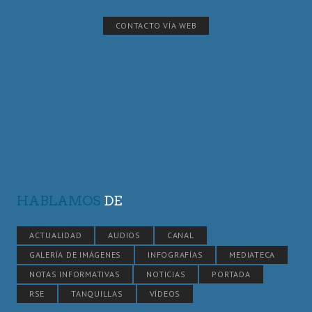
CONTACTO VÍA WEB
HABLAMOS
DE
ACTUALIDAD
AUDIOS
CANAL
GALERÍA DE IMÁGENES
INFOGRAFÍAS
MEDIATECA
NOTAS INFORMATIVAS
NOTICIAS
PORTADA
RSE
TANQUILLAS
VÍDEOS