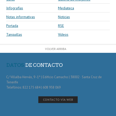
Infografías
Mediateca
Notas informativas
Noticias
Portada
RSE
Tanquillas
Vídeos
VOLVER ARRIBA
DATOS
DE CONTACTO
C/ Villalba Hervás, 9 -1º | Edificio Camacho | 38002 · Santa Cruz de
Tenerife
Telefónos: 822 175 684 | 608 958 069
CONTACTO VÍA WEB