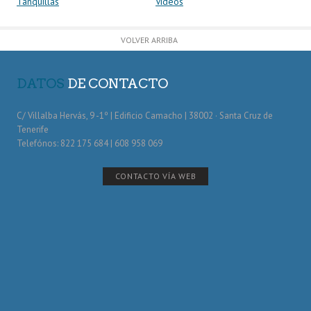
Tanquillas
Vídeos
VOLVER ARRIBA
DATOS
DE CONTACTO
C/ Villalba Hervás, 9 -1º | Edificio Camacho | 38002 · Santa Cruz de
Tenerife
Telefónos: 822 175 684 | 608 958 069
CONTACTO VÍA WEB