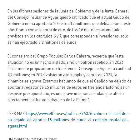
En las últimas sesiones de la Junta de Gobierno y de la Junta General
del Consejo Insular de Aguas quedó ratificado que el actual Grupo de
Gobierno no ha aportado 10 de los 12 millones que debía abonar este
año. Como consecuencia de ello, de los 16 millones acumulados
previstos en los capítulos 6 y 7, que corresponden a inversiones, solo
se han ejecutado 2,8 millones de euros.
El consejero del Grupo Popular, Carlos Cabrera, recuerda que “esta
situación no es un hecho aislado, sino un patrón repetido. En 2023
inicialmente propusieron no transferir al Consejo de Aguas la cantidad
7,2 millones; en 2024 volvieron a incumplir y ahora, en 2025, la
dinámica se agrava. Estamos hablando de que el Cabildo ha dejado de
aportar alrededor de 15 millones de euros en tres años. Esto no es un
despiste presupuestario, es una grave irresponsabilidad que afecta
directamente al futuro hidráulico de La Palma”.
LEER MAS:
https://www.eltime.es/politica/56076-cabrera-el-cabildo-
ha-dejado-de-aportar-15-millones-de-euros-al-consejo-insular-de-
aguas.html
UN CONTENIDO DE: EL TIME