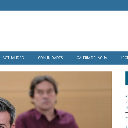
ACTUALIDAD
COMUNIDADES
GALERÍA DEL AGUA
LEG
S
a
d
M
T