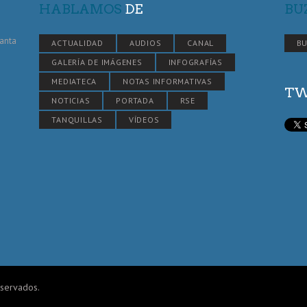
HABLAMOS
DE
BU
Santa
ACTUALIDAD
AUDIOS
CANAL
BU
GALERÍA DE IMÁGENES
INFOGRAFÍAS
MEDIATECA
NOTAS INFORMATIVAS
TW
NOTICIAS
PORTADA
RSE
TANQUILLAS
VÍDEOS
eservados.