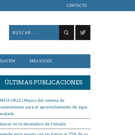
CONTACTO
ISLACIÓN
ÁREA SOCIOS
ÚLTIMAS PUBLICACIONES
ANTA CRUZ | Mejora del sistema de
bastecimiento para el aprovechamiento de agua
esalada
ejoras en la desaladora de Fonsalía
enerife inicia agosto con las balsas al 55% de su