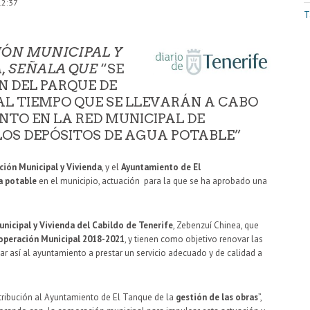
12:37
T
IÓN MUNICIPAL Y
A, SEÑALA QUE
“SE
N DEL PARQUE DE
AL TIEMPO QUE SE LLEVARÁN A CABO
TO EN LA RED MUNICIPAL DE
LOS DEPÓSITOS DE AGUA POTABLE”
ión Municipal y Vivienda
, y el
Ayuntamiento de El
a potable
en el municipio, actuación para la que se ha aprobado una
nicipal y Vivienda del Cabildo de Tenerife
, Zebenzuí Chinea, que
operación Municipal 2018-2021
, y tienen como objetivo renovar las
ar así al ayuntamiento a prestar un servicio adecuado y de calidad a
tribución al Ayuntamiento de El Tanque de la
gestión de las obras
”,