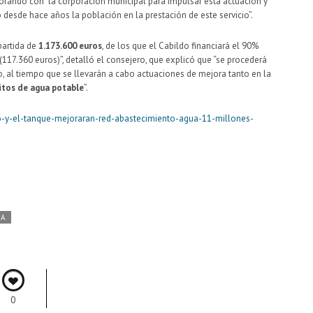
orando con la corporación municipal para impulsar esta actuación y
 desde hace años la población en la prestación de este servicio”.
partida de
1.173.600 euros
, de los que el Cabildo financiará el 90%
(117.360 euros)”, detalló el consejero, que explicó que “se procederá
o, al tiempo que se llevarán a cabo actuaciones de mejora tanto en la
tos de agua potable
”.
ldo-y-el-tanque-mejoraran-red-abastecimiento-agua-11-millones-
DA
0