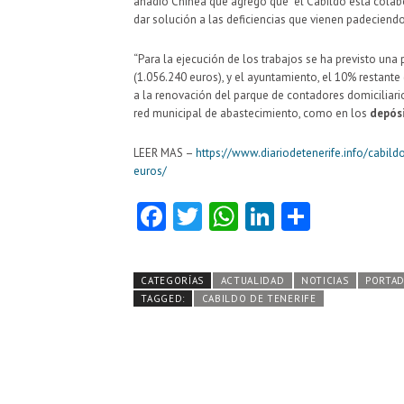
añadió Chinea que agregó que “el Cabildo está colab
dar solución a las deficiencias que vienen padeciendo
“Para la ejecución de los trabajos se ha previsto una 
(1.056.240 euros), y el ayuntamiento, el 10% restante 
a la renovación del parque de contadores domiciliari
red municipal de abastecimiento, como en los
depósi
LEER MAS –
https://www.diariodetenerife.info/cabi
euros/
Fa
T
W
Li
C
ce
w
ha
nk
o
b
itt
ts
e
m
CATEGORÍAS
ACTUALIDAD
NOTICIAS
PORTA
o
er
A
dI
pa
TAGGED:
CABILDO DE TENERIFE
o
p
n
rti
k
p
r