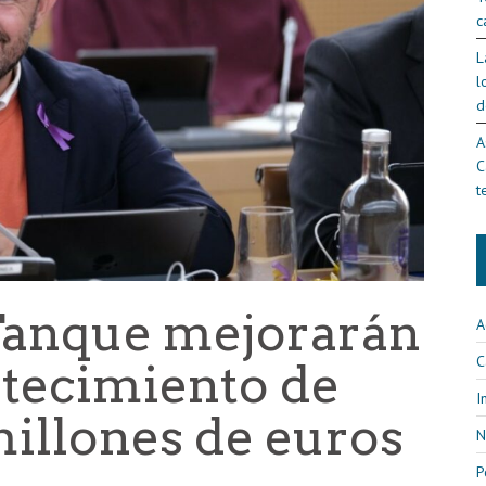
c
L
l
d
A
C
t
 Tanque mejorarán
A
C
stecimiento de
I
millones de euros
N
P