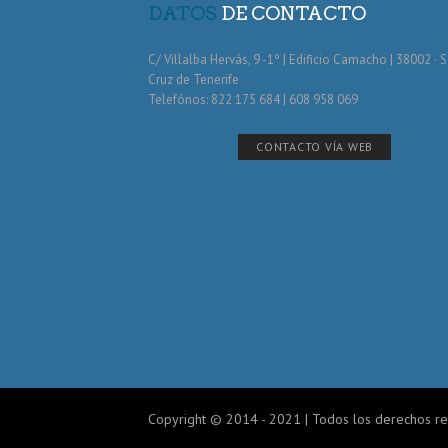
DATOS
DE CONTACTO
C/ Villalba Hervás, 9 -1º | Edificio Camacho | 38002 · 
Cruz de Tenerife
Telefónos: 822 175 684 | 608 958 069
CONTACTO VÍA WEB
Copyright © 2014 - 2021 | Todos los derechos r