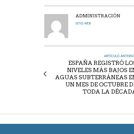
A
ADMINISTRACIÓN
U
SITIO WEB
T
O
R
ARTÍCULO ANTERI
ESPAÑA REGISTRÓ LO
NIVELES MÁS BAJOS E
AGUAS SUBTERRÁNEAS E
UN MES DE OCTUBRE D
TODA LA DÉCAD