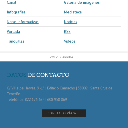
Canal
Galería de imágenes
Infografías
Mediateca
Notas informativas
Noticias
Portada
RSE
Tanquillas
Vídeos
VOLVER ARRIBA
DATOS
DE CONTACTO
C/ Villalba Hervás, 9 -1º | Edificio Camacho | 38002 · Santa Cruz de
Tenerife
Telefónos: 822 175 684 | 608 958 069
CONTACTO VÍA WEB