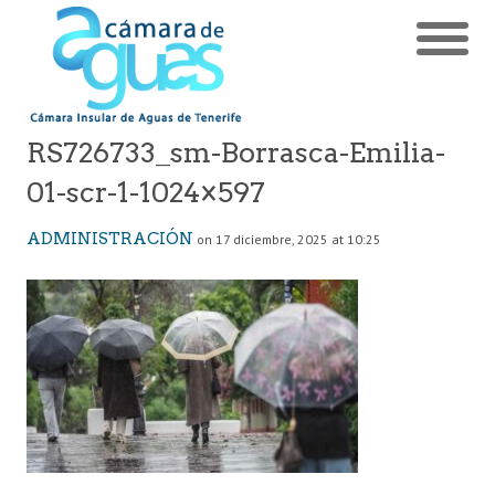
RS726733_sm-Borrasca-Emilia-
01-scr-1-1024×597
ADMINISTRACIÓN
on 17 diciembre, 2025 at 10:25