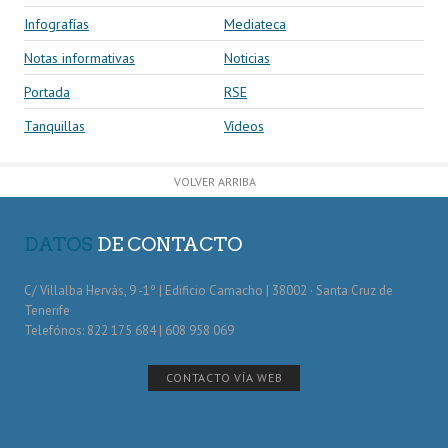
Infografías
Mediateca
Notas informativas
Noticias
Portada
RSE
Tanquillas
Vídeos
VOLVER ARRIBA
DATOS
DE CONTACTO
C/ Villalba Hervás, 9 -1º | Edificio Camacho | 38002 · Santa Cruz de
Tenerife
Telefónos: 822 175 684 | 608 958 069
CONTACTO VÍA WEB