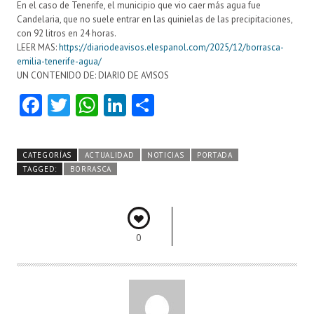
En el caso de Tenerife, el municipio que vio caer más agua fue
Candelaria, que no suele entrar en las quinielas de las precipitaciones,
con 92 litros en 24 horas.
LEER MAS:
https://diariodeavisos.elespanol.com/2025/12/borrasca-
emilia-tenerife-agua/
UN CONTENIDO DE: DIARIO DE AVISOS
Fa
T
W
Li
C
ce
w
ha
nk
o
b
itt
ts
e
m
CATEGORÍAS
ACTUALIDAD
NOTICIAS
PORTADA
o
er
A
dI
pa
TAGGED:
BORRASCA
o
p
n
rti
k
p
r
0