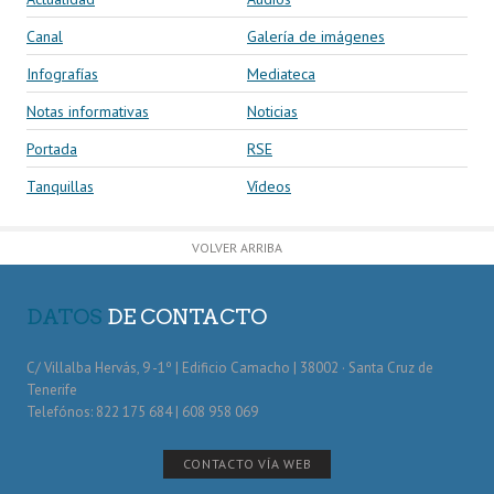
Canal
Galería de imágenes
Infografías
Mediateca
Notas informativas
Noticias
Portada
RSE
Tanquillas
Vídeos
VOLVER ARRIBA
DATOS
DE CONTACTO
C/ Villalba Hervás, 9 -1º | Edificio Camacho | 38002 · Santa Cruz de
Tenerife
Telefónos: 822 175 684 | 608 958 069
CONTACTO VÍA WEB