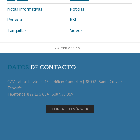
Notas informativas
Noticias
Portada
RSE
Tanquillas
Vídeos
VOLVER ARRIBA
DATOS
DE CONTACTO
C/ Villalba Hervás, 9 -1º | Edificio Camacho | 38002 · Santa Cruz de
Tenerife
Telefónos: 822 175 684 | 608 958 069
CONTACTO VÍA WEB