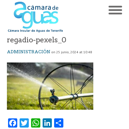
regadio-pexels_0
ADMINISTRACIÓN
on 25 junio, 2024 at 10:48
Fa
T
W
Li
C