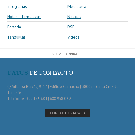
Infografías
Mediateca
Notas informativas
Noticias
Portada
RSE
Tanquillas
Vídeos
VOLVER ARRIBA
DATOS
DE CONTACTO
C/ Villalba Hervás, 9 -1º | Edificio Camacho | 38002 · Santa Cruz de
Tenerife
Telefónos: 822 175 684 | 608 958 069
CONTACTO VÍA WEB