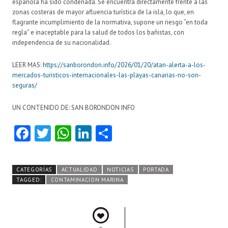
española ha sido condenada. Se encuentra directamente frente a las
zonas costeras de mayor afluencia turística de la isla, lo que, en
flagrante incumplimiento de la normativa, supone un riesgo “en toda
regla” e inaceptable para la salud de todos los bañistas, con
independencia de su nacionalidad.
LEER MAS:
https://sanborondon.info/2026/01/20/atan-alerta-a-los-
mercados-turisticos-internacionales-las-playas-canarias-no-son-
seguras/
UN CONTENIDO DE: SAN BORONDON INFO
Fa
T
W
Li
C
ce
w
ha
nk
o
b
itt
ts
e
m
CATEGORÍAS
ACTUALIDAD
NOTICIAS
PORTADA
o
er
A
dI
pa
TAGGED:
CONTAMINACION MARINA
o
p
n
rti
k
p
r