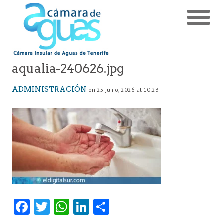
aqualia-240626.jpg
ADMINISTRACIÓN
on 25 junio, 2026 at 10:23
Fa
T
W
Li
C