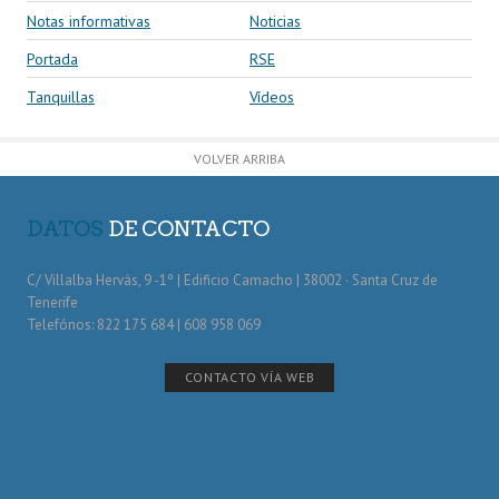
Notas informativas
Noticias
Portada
RSE
Tanquillas
Vídeos
VOLVER ARRIBA
DATOS
DE CONTACTO
C/ Villalba Hervás, 9 -1º | Edificio Camacho | 38002 · Santa Cruz de
Tenerife
Telefónos: 822 175 684 | 608 958 069
CONTACTO VÍA WEB