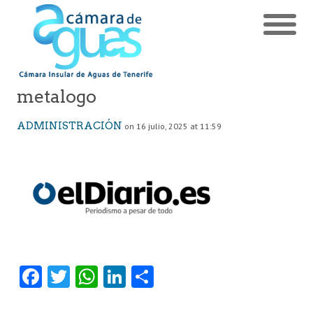
metalogo
ADMINISTRACIÓN
on 16 julio, 2025 at 11:59
Fa
T
W
Li
C
ce
w
ha
nk
o