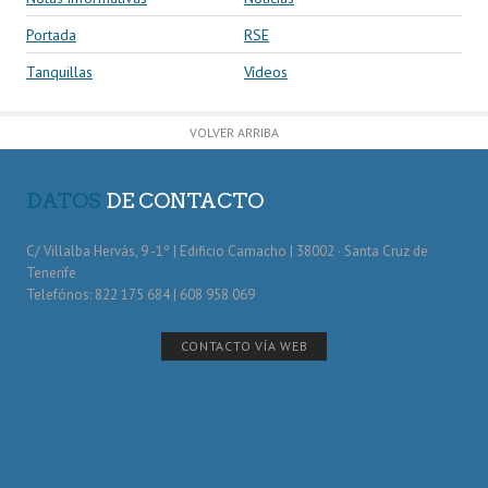
Portada
RSE
Tanquillas
Vídeos
VOLVER ARRIBA
DATOS
DE CONTACTO
C/ Villalba Hervás, 9 -1º | Edificio Camacho | 38002 · Santa Cruz de
Tenerife
Telefónos: 822 175 684 | 608 958 069
CONTACTO VÍA WEB