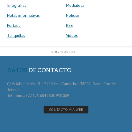
Infografías
Mediateca
Notas informativas
Noticias
Portada
RSE
Tanquillas
Vídeos
VOLVER ARRIBA
DATOS
DE CONTACTO
C/ Villalba Hervás, 9 -1º | Edificio Camacho | 38002 · Santa Cruz de
Tenerife
Telefónos: 822 175 684 | 608 958 069
CONTACTO VÍA WEB