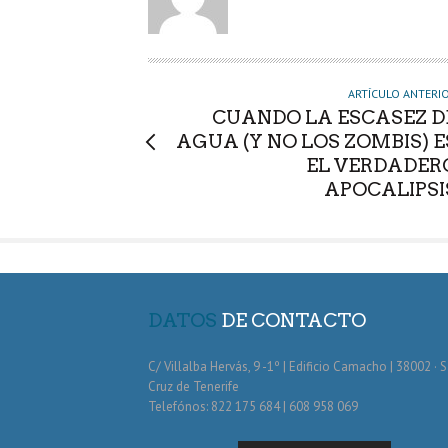
T
O
R
ARTÍCULO ANTERI
CUANDO LA ESCASEZ D
AGUA (Y NO LOS ZOMBIS) E
EL VERDADER
APOCALIPSI
DATOS
DE CONTACTO
C/ Villalba Hervás, 9 -1º | Edificio Camacho | 38002 · 
Cruz de Tenerife
Telefónos: 822 175 684 | 608 958 069