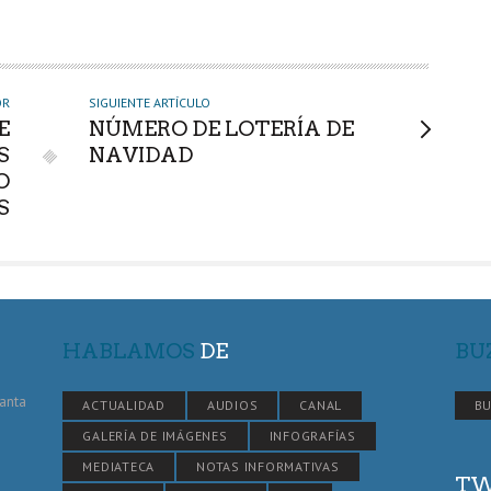
OR
SIGUIENTE ARTÍCULO
E
NÚMERO DE LOTERÍA DE
S
NAVIDAD
O
S
HABLAMOS
DE
BU
Santa
ACTUALIDAD
AUDIOS
CANAL
BU
GALERÍA DE IMÁGENES
INFOGRAFÍAS
MEDIATECA
NOTAS INFORMATIVAS
TW