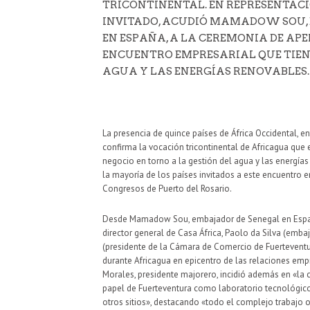
TRICONTINENTAL. EN REPRESENTACIÓ
INVITADO, ACUDIÓ MAMADOW SOU,
EN ESPAÑA, A LA CEREMONIA DE AP
ENCUENTRO EMPRESARIAL QUE TIEN
AGUA Y LAS ENERGÍAS RENOVABLES.
La presencia de quince países de África Occidental, e
confirma la vocación tricontinental de Africagua que 
negocio en torno a la gestión del agua y las energía
la mayoría de los países invitados a este encuentro 
Congresos de Puerto del Rosario.
Desde Mamadow Sou, embajador de Senegal en España,
director general de Casa África, Paolo da Silva (emb
(presidente de la Cámara de Comercio de Fuerteventura 
durante Africagua en epicentro de las relaciones empre
Morales, presidente majorero, incidió además en «la 
papel de Fuerteventura como laboratorio tecnológico 
otros sitios», destacando «todo el complejo trabajo o