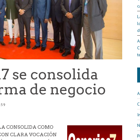
c
L
l
d
A
C
t
7 se consolida
rma de negocio
A
C
9:59
I
N
 LA CONSOLIDA COMO
 CON CLARA VOCACIÓN
P