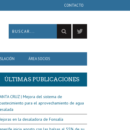
CONTACTO
ISLACIÓN
ÁREA SOCIOS
ÚLTIMAS PUBLICACIONES
ANTA CRUZ | Mejora del sistema de
bastecimiento para el aprovechamiento de agua
esalada
ejoras en la desaladora de Fonsalía
enerife inicia agosto con las balsas al 55% de su