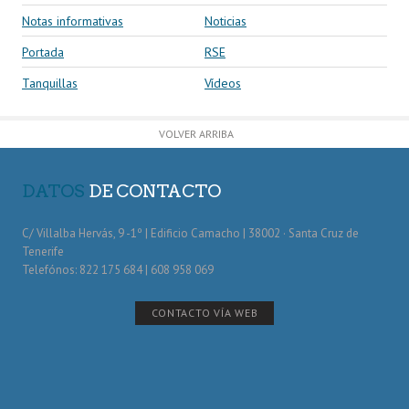
Notas informativas
Noticias
Portada
RSE
Tanquillas
Vídeos
VOLVER ARRIBA
DATOS
DE CONTACTO
C/ Villalba Hervás, 9 -1º | Edificio Camacho | 38002 · Santa Cruz de
Tenerife
Telefónos: 822 175 684 | 608 958 069
CONTACTO VÍA WEB