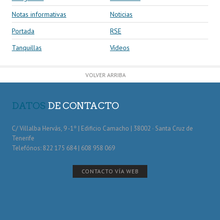
Notas informativas
Noticias
Portada
RSE
Tanquillas
Vídeos
VOLVER ARRIBA
DATOS
DE CONTACTO
C/ Villalba Hervás, 9 -1º | Edificio Camacho | 38002 · Santa Cruz de
Tenerife
Telefónos: 822 175 684 | 608 958 069
CONTACTO VÍA WEB