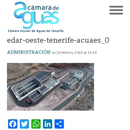
edar-oeste-tenerife-acuaes_0
ADMINISTRACIÓN
on 20 febrero, 2026 at 11:50
Fa
T
W
Li
C