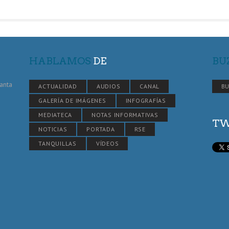
HABLAMOS
DE
BU
Santa
ACTUALIDAD
AUDIOS
CANAL
BU
GALERÍA DE IMÁGENES
INFOGRAFÍAS
MEDIATECA
NOTAS INFORMATIVAS
TW
NOTICIAS
PORTADA
RSE
TANQUILLAS
VÍDEOS