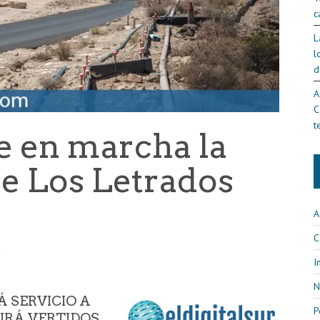
c
L
l
d
A
C
t
 en marcha la
e Los Letrados
A
C
2
I
N
 SERVICIO A
P
CIRÁ VERTIDOS