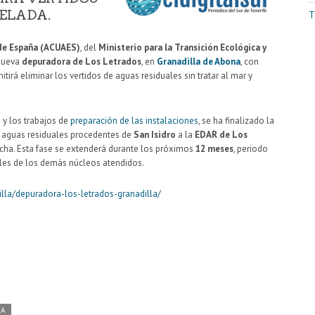
ELADA.
T
 de España (ACUAES)
, del
Ministerio para la Transición Ecológica y
 nueva
depuradora de Los Letrados
, en
Granadilla de Abona
, con
mitirá eliminar los vertidos de aguas residuales sin tratar al mar y
 y los trabajos de
preparación de las instalaciones
, se ha finalizado la
s aguas residuales procedentes de
San Isidro
a la
EDAR de
Los
rcha. Esta fase se extenderá durante los próximos
12 meses
, periodo
les de los demás núcleos atendidos.
dilla/depuradora-los-letrados-granadilla/
DA