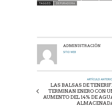
o
er
A
dI
pa
TAGGED:
DEPURADORA
o
p
n
rti
k
p
r
A
ADMINISTRACIÓN
U
SITIO WEB
T
O
R
ARTÍCULO ANTERI
LAS BALSAS DE TENERIF
TERMINAN ENERO CON U
AUMENTO DEL 14% DE AGU
ALMACENAD