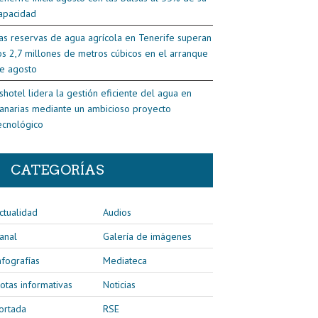
apacidad
as reservas de agua agrícola en Tenerife superan
os 2,7 millones de metros cúbicos en el arranque
e agosto
shotel lidera la gestión eficiente del agua en
anarias mediante un ambicioso proyecto
ecnológico
CATEGORÍAS
ctualidad
Audios
anal
Galería de imágenes
nfografías
Mediateca
otas informativas
Noticias
ortada
RSE