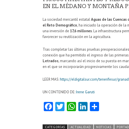
EN EL MÉDANO Y MONTAÑA P
La sociedad mercantil estatal
Aguas de las Cuencas
el Reto Demográfico
, ha iniciado la operación de la
una inversión de
17,6 millones
. La infraestructura per
favorecer su reutilización en la agricultura.
Tras completar las últimas pruebas preoperacionales
conexión que ha permitido el ingreso de las primera
Letrados
, marcando así el inicio de su puesta en ma
en el que se incorporarán progresivamente los cauda
LEER MAS:
https://eldigitalsur.com/tenerifesur/grana
UN CONTENIDO DE:
Irene Garuti
Fa
T
W
Li
C
ce
w
ha
nk
o
b
itt
ts
e
m
CATEGORÍAS
ACTUALIDAD
NOTICIAS
PORTA