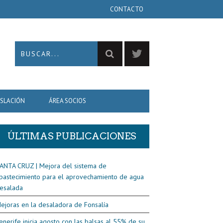
CONTACTO
ISLACIÓN
ÁREA SOCIOS
ÚLTIMAS PUBLICACIONES
ANTA CRUZ | Mejora del sistema de
bastecimiento para el aprovechamiento de agua
esalada
ejoras en la desaladora de Fonsalía
enerife inicia agosto con las balsas al 55% de su