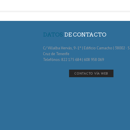
DATOS
DE CONTACTO
C/ Villalba Hervás, 9 -1º | Edificio Camacho | 38002 · 
Cruz de Tenerife
Telefónos: 822 175 684 | 608 958 069
CONTACTO VÍA WEB