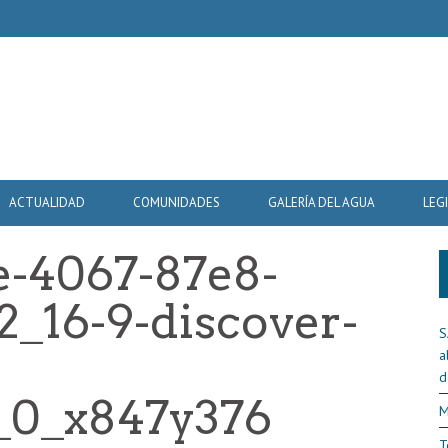
ACTUALIDAD
COMUNIDADES
GALERÍA DEL AGUA
LEG
e-4067-87e8-
_16-9-discover-
S
a
d
t_0_x847y376
M
T