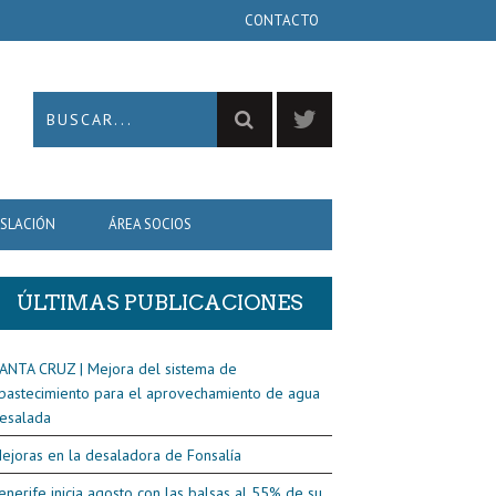
CONTACTO
ISLACIÓN
ÁREA SOCIOS
ÚLTIMAS PUBLICACIONES
ANTA CRUZ | Mejora del sistema de
bastecimiento para el aprovechamiento de agua
esalada
ejoras en la desaladora de Fonsalía
enerife inicia agosto con las balsas al 55% de su