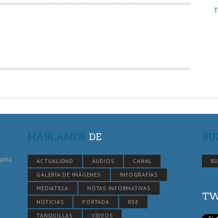
T
HABLAMOS
DE
BU
Santa
ACTUALIDAD
AUDIOS
CANAL
BU
GALERÍA DE IMÁGENES
INFOGRAFÍAS
MEDIATECA
NOTAS INFORMATIVAS
TW
NOTICIAS
PORTADA
RSE
TANQUILLAS
VÍDEOS