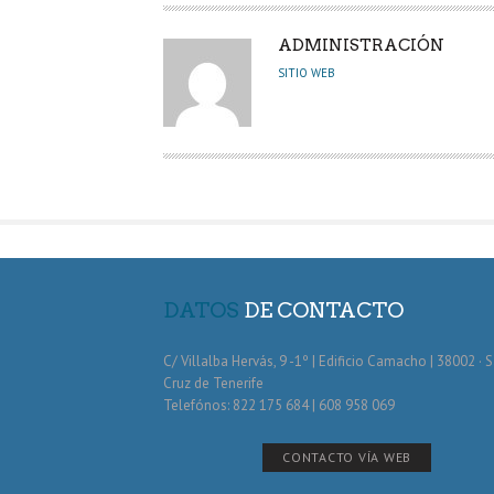
A
ADMINISTRACIÓN
U
SITIO WEB
T
O
R
DATOS
DE CONTACTO
C/ Villalba Hervás, 9 -1º | Edificio Camacho | 38002 · 
Cruz de Tenerife
Telefónos: 822 175 684 | 608 958 069
CONTACTO VÍA WEB