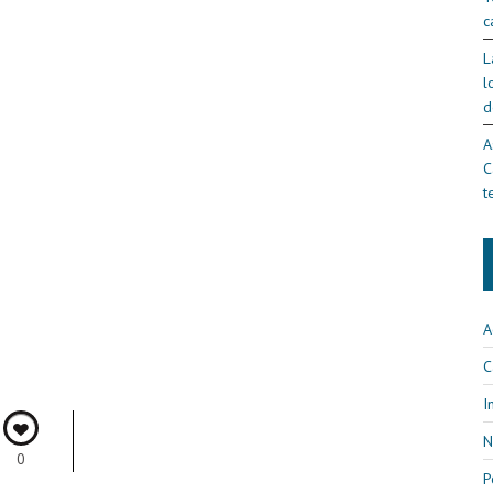
c
L
l
d
A
C
t
A
C
I
N
0
P