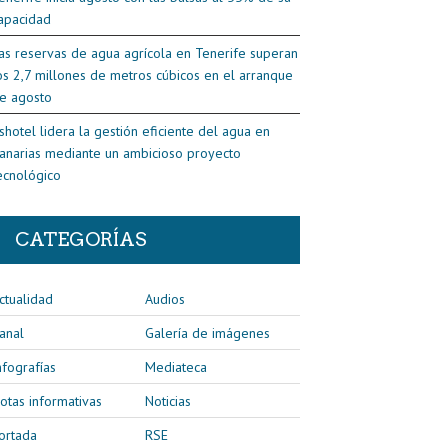
apacidad
as reservas de agua agrícola en Tenerife superan
os 2,7 millones de metros cúbicos en el arranque
e agosto
shotel lidera la gestión eficiente del agua en
anarias mediante un ambicioso proyecto
ecnológico
CATEGORÍAS
ctualidad
Audios
anal
Galería de imágenes
nfografías
Mediateca
otas informativas
Noticias
ortada
RSE