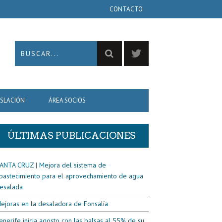
CONTACTO
ISLACIÓN
ÁREA SOCIOS
ÚLTIMAS PUBLICACIONES
ANTA CRUZ | Mejora del sistema de
bastecimiento para el aprovechamiento de agua
esalada
ejoras en la desaladora de Fonsalía
enerife inicia agosto con las balsas al 55% de su