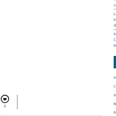
c
L
l
d
A
C
t
A
C
I
N
0
P