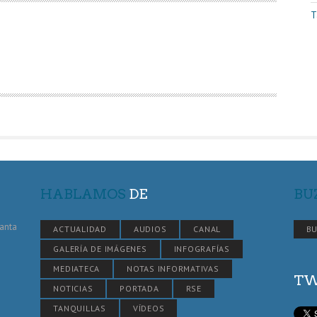
T
HABLAMOS
DE
BU
Santa
ACTUALIDAD
AUDIOS
CANAL
BU
GALERÍA DE IMÁGENES
INFOGRAFÍAS
MEDIATECA
NOTAS INFORMATIVAS
TW
NOTICIAS
PORTADA
RSE
TANQUILLAS
VÍDEOS