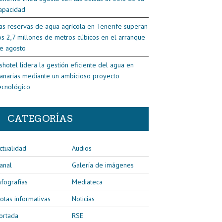
apacidad
as reservas de agua agrícola en Tenerife superan
os 2,7 millones de metros cúbicos en el arranque
e agosto
shotel lidera la gestión eficiente del agua en
anarias mediante un ambicioso proyecto
ecnológico
CATEGORÍAS
ctualidad
Audios
anal
Galería de imágenes
nfografías
Mediateca
otas informativas
Noticias
ortada
RSE