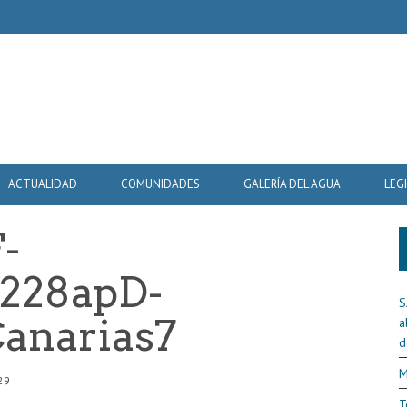
ACTUALIDAD
COMUNIDADES
GALERÍA DEL AGUA
LEG
-
228apD-
S
anarias7
a
d
M
29
T