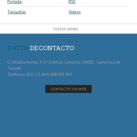
Portada
RSE
Tanquillas
Vídeos
VOLVER ARRIBA
DATOS
DE CONTACTO
C/ Villalba Hervás, 9 -1º | Edificio Camacho | 38002 · Santa Cruz de
Tenerife
Telefónos: 822 175 684 | 608 958 069
CONTACTO VÍA WEB