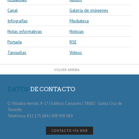
Canal
Galería de imágenes
Infografías
Mediateca
Notas informativas
Noticias
Portada
RSE
Tanquillas
Vídeos
VOLVER ARRIBA
DATOS
DE CONTACTO
C/ Villalba Hervás, 9 -1º | Edificio Camacho | 38002 · Santa Cruz de
Tenerife
Telefónos: 822 175 684 | 608 958 069
CONTACTO VÍA WEB