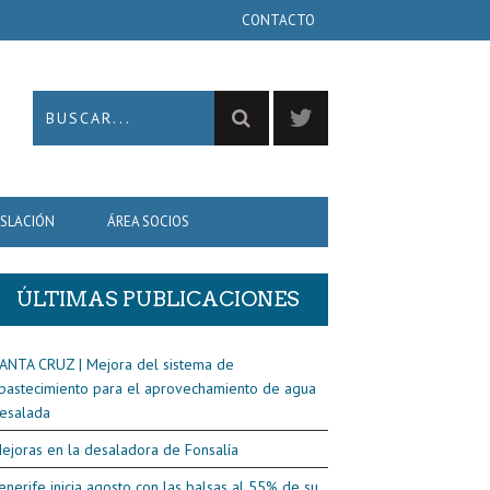
CONTACTO
ISLACIÓN
ÁREA SOCIOS
ÚLTIMAS PUBLICACIONES
ANTA CRUZ | Mejora del sistema de
bastecimiento para el aprovechamiento de agua
esalada
ejoras en la desaladora de Fonsalía
enerife inicia agosto con las balsas al 55% de su