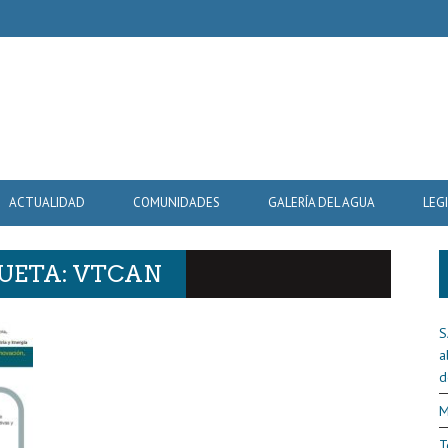
ACTUALIDAD
COMUNIDADES
GALERÍA DEL AGUA
LEG
QUETA: VTCAN
S
a
d
M
T