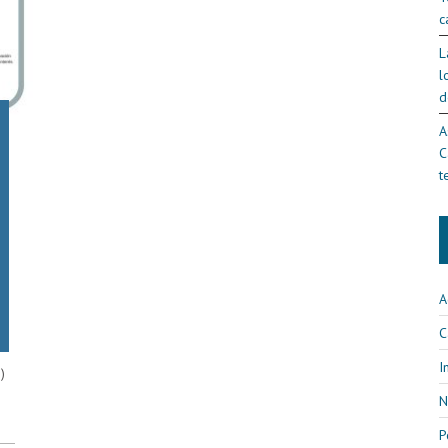
c
L
l
d
A
C
t
A
C
I
)
N
P