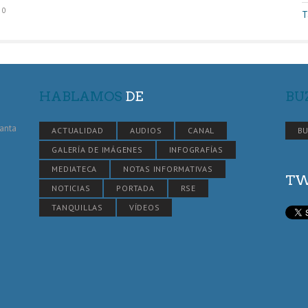
0
T
HABLAMOS
DE
BU
Santa
ACTUALIDAD
AUDIOS
CANAL
BU
GALERÍA DE IMÁGENES
INFOGRAFÍAS
MEDIATECA
NOTAS INFORMATIVAS
TW
NOTICIAS
PORTADA
RSE
TANQUILLAS
VÍDEOS