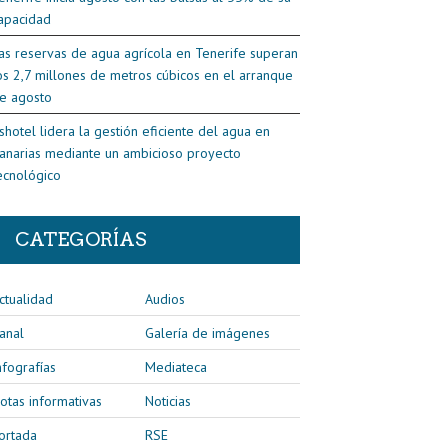
apacidad
as reservas de agua agrícola en Tenerife superan
os 2,7 millones de metros cúbicos en el arranque
e agosto
shotel lidera la gestión eficiente del agua en
anarias mediante un ambicioso proyecto
ecnológico
CATEGORÍAS
ctualidad
Audios
anal
Galería de imágenes
nfografías
Mediateca
otas informativas
Noticias
ortada
RSE