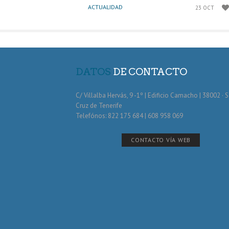
ACTUALIDAD
23 OCT
DATOS
DE CONTACTO
C/ Villalba Hervás, 9 -1º | Edificio Camacho | 38002 · 
Cruz de Tenerife
Telefónos: 822 175 684 | 608 958 069
CONTACTO VÍA WEB