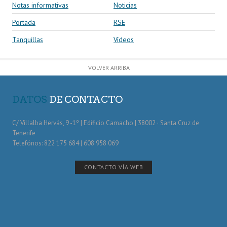
Notas informativas
Noticias
Portada
RSE
Tanquillas
Vídeos
VOLVER ARRIBA
DATOS
DE CONTACTO
C/ Villalba Hervás, 9 -1º | Edificio Camacho | 38002 · Santa Cruz de
Tenerife
Telefónos: 822 175 684 | 608 958 069
CONTACTO VÍA WEB