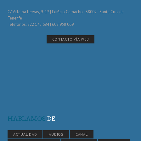
C/ Villalba Hervás, 9 -1º | Edificio Camacho | 38002 · Santa Cruz de
Tenerife
Telefónos: 822 175 684 | 608 958 069
CONTACTO VÍA WEB
HABLAMOS
DE
ACTUALIDAD
AUDIOS
CANAL