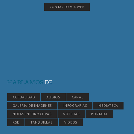
CONTACTO VÍA WEB
HABLAMOS
DE
ACTUALIDAD
AUDIOS
CANAL
GALERÍA DE IMÁGENES
INFOGRAFÍAS
MEDIATECA
NOTAS INFORMATIVAS
NOTICIAS
PORTADA
RSE
TANQUILLAS
VÍDEOS