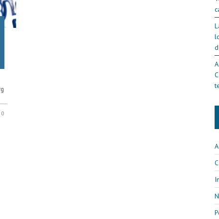
c
L
l
d
A
C
t
rg
0
A
C
I
N
P