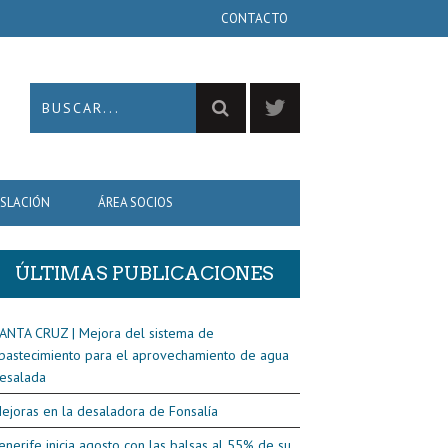
CONTACTO
ISLACIÓN
ÁREA SOCIOS
ÚLTIMAS PUBLICACIONES
ANTA CRUZ | Mejora del sistema de
bastecimiento para el aprovechamiento de agua
esalada
ejoras en la desaladora de Fonsalía
enerife inicia agosto con las balsas al 55% de su