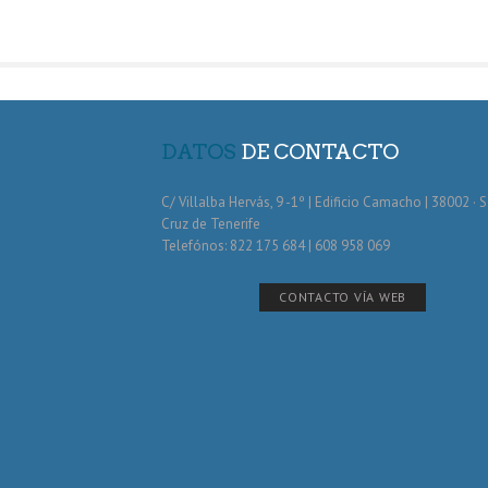
DATOS
DE CONTACTO
C/ Villalba Hervás, 9 -1º | Edificio Camacho | 38002 · 
Cruz de Tenerife
Telefónos: 822 175 684 | 608 958 069
CONTACTO VÍA WEB