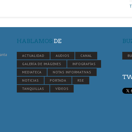
T
HABLAMOS
DE
BU
Santa
ACTUALIDAD
AUDIOS
CANAL
BU
GALERÍA DE IMÁGENES
INFOGRAFÍAS
MEDIATECA
NOTAS INFORMATIVAS
TW
NOTICIAS
PORTADA
RSE
TANQUILLAS
VÍDEOS