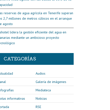
apacidad
as reservas de agua agrícola en Tenerife superan
os 2,7 millones de metros cúbicos en el arranque
e agosto
shotel lidera la gestión eficiente del agua en
anarias mediante un ambicioso proyecto
ecnológico
CATEGORÍAS
ctualidad
Audios
anal
Galería de imágenes
nfografías
Mediateca
otas informativas
Noticias
ortada
RSE