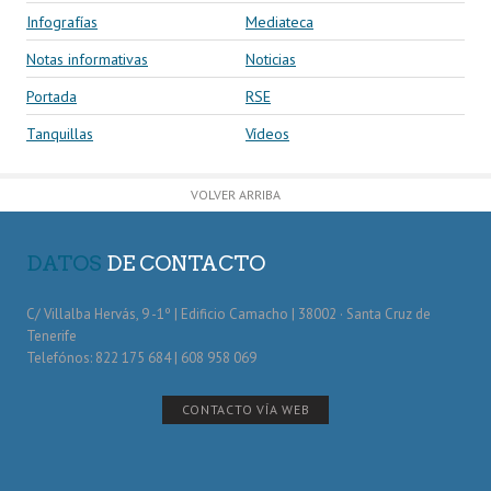
Infografías
Mediateca
Notas informativas
Noticias
Portada
RSE
Tanquillas
Vídeos
VOLVER ARRIBA
DATOS
DE CONTACTO
C/ Villalba Hervás, 9 -1º | Edificio Camacho | 38002 · Santa Cruz de
Tenerife
Telefónos: 822 175 684 | 608 958 069
CONTACTO VÍA WEB