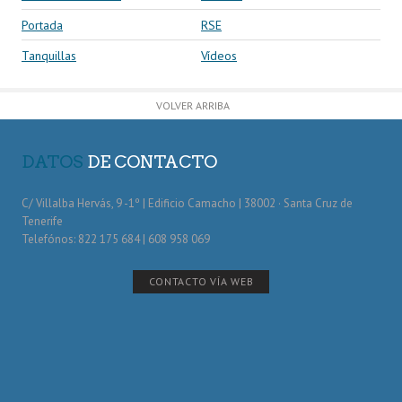
Portada
RSE
Tanquillas
Vídeos
VOLVER ARRIBA
DATOS
DE CONTACTO
C/ Villalba Hervás, 9 -1º | Edificio Camacho | 38002 · Santa Cruz de
Tenerife
Telefónos: 822 175 684 | 608 958 069
CONTACTO VÍA WEB