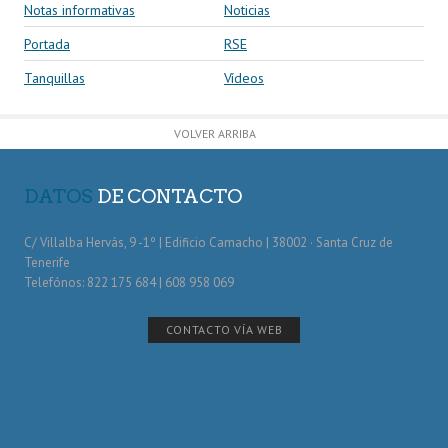
Notas informativas
Noticias
Portada
RSE
Tanquillas
Vídeos
VOLVER ARRIBA
DATOS
DE CONTACTO
C/ Villalba Hervás, 9 -1º | Edificio Camacho | 38002 · Santa Cruz de
Tenerife
Telefónos: 822 175 684 | 608 958 069
CONTACTO VÍA WEB