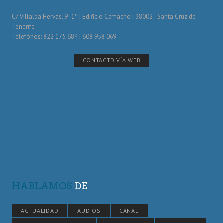
C/ Villalba Hervás, 9 -1º | Edificio Camacho | 38002 · Santa Cruz de
Tenerife
Telefónos: 822 175 684 | 608 958 069
CONTACTO VÍA WEB
HABLAMOS
DE
ACTUALIDAD
AUDIOS
CANAL