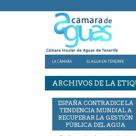
SECONDARY
NAVIGATION
PRIMARY
LA CÁMARA
EL AGUA EN TENERIFE
NAVIGATION
ARCHIVOS DE LA ETIQ
ESPAÑA CONTRADICE LA
TENDENCIA MUNDIAL A
RECUPERAR LA GESTIÓN
PÚBLICA DEL AGUA