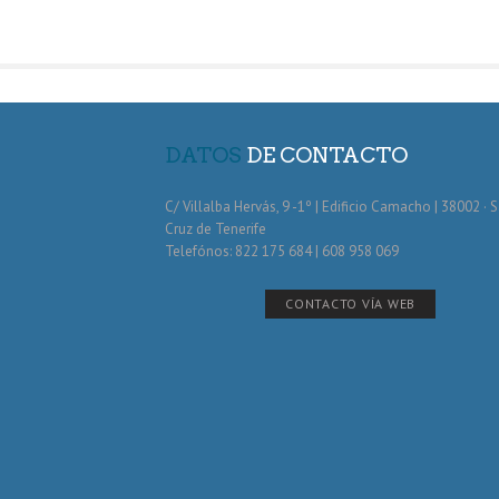
DATOS
DE CONTACTO
C/ Villalba Hervás, 9 -1º | Edificio Camacho | 38002 · 
Cruz de Tenerife
Telefónos: 822 175 684 | 608 958 069
CONTACTO VÍA WEB