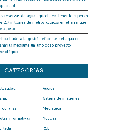
apacidad
as reservas de agua agrícola en Tenerife superan
os 2,7 millones de metros cúbicos en el arranque
e agosto
shotel lidera la gestión eficiente del agua en
anarias mediante un ambicioso proyecto
ecnológico
CATEGORÍAS
ctualidad
Audios
anal
Galería de imágenes
nfografías
Mediateca
otas informativas
Noticias
ortada
RSE