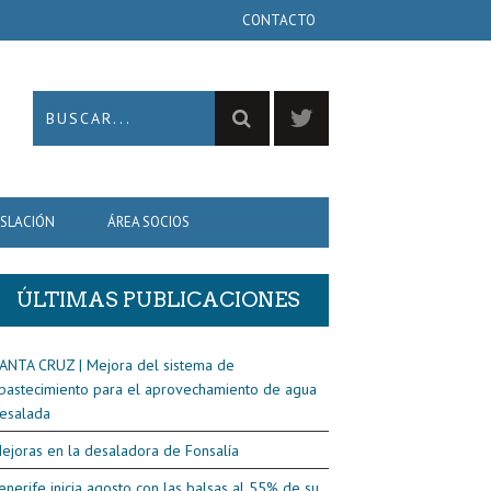
CONTACTO
ISLACIÓN
ÁREA SOCIOS
ÚLTIMAS PUBLICACIONES
ANTA CRUZ | Mejora del sistema de
bastecimiento para el aprovechamiento de agua
esalada
ejoras en la desaladora de Fonsalía
enerife inicia agosto con las balsas al 55% de su