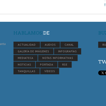
T
HABLAMOS
DE
BU
Santa
ACTUALIDAD
AUDIOS
CANAL
BU
GALERÍA DE IMÁGENES
INFOGRAFÍAS
MEDIATECA
NOTAS INFORMATIVAS
TW
NOTICIAS
PORTADA
RSE
TANQUILLAS
VÍDEOS