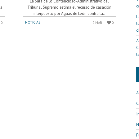
La Sala de lo Contencioso-Administrativo del
c
La
Tribunal Supremo estima el recurso de casación
interpuesto por Aguas de León contra la..
L
NOTICIAS
l
0
9 MAR
0
d
A
C
t
A
C
I
N
P