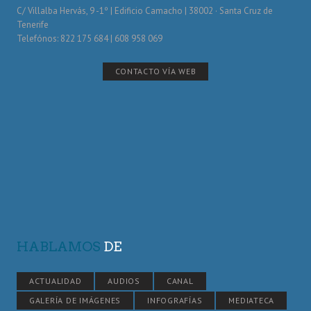
C/ Villalba Hervás, 9 -1º | Edificio Camacho | 38002 · Santa Cruz de
Tenerife
Telefónos: 822 175 684 | 608 958 069
CONTACTO VÍA WEB
HABLAMOS
DE
ACTUALIDAD
AUDIOS
CANAL
GALERÍA DE IMÁGENES
INFOGRAFÍAS
MEDIATECA