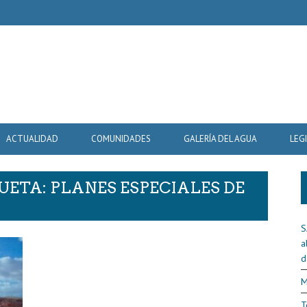
ACTUALIDAD
COMUNIDADES
GALERÍA DEL AGUA
LEG
UETA: PLANES ESPECIALES DE
S
a
d
M
T