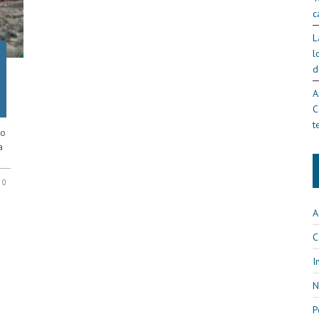
c
L
l
d
A
C
t
to
a
0
A
C
I
N
P