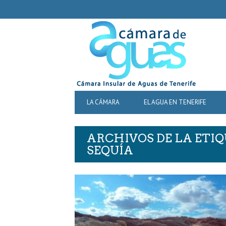
SECONDARY
NAVIGATION
PRIMARY
LA CÁMARA
EL AGUA EN TENERIFE
NAVIGATION
ARCHIVOS DE LA ETIQ
SEQUÍA