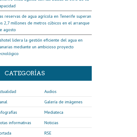
apacidad
as reservas de agua agrícola en Tenerife superan
os 2,7 millones de metros cúbicos en el arranque
e agosto
shotel lidera la gestión eficiente del agua en
anarias mediante un ambicioso proyecto
ecnológico
CATEGORÍAS
ctualidad
Audios
anal
Galería de imágenes
nfografías
Mediateca
otas informativas
Noticias
ortada
RSE