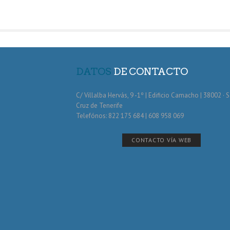
DATOS
DE CONTACTO
C/ Villalba Hervás, 9 -1º | Edificio Camacho | 38002 · 
Cruz de Tenerife
Telefónos: 822 175 684 | 608 958 069
CONTACTO VÍA WEB