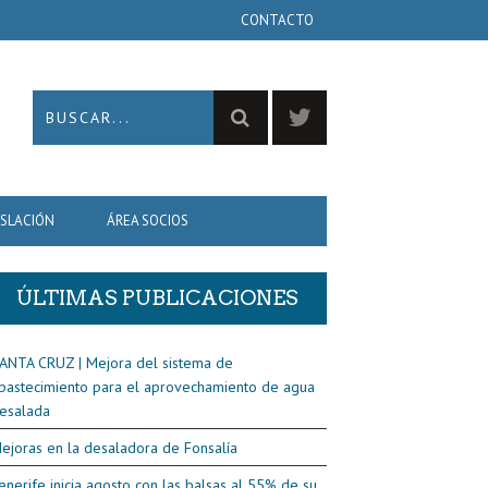
CONTACTO
ISLACIÓN
ÁREA SOCIOS
ÚLTIMAS PUBLICACIONES
ANTA CRUZ | Mejora del sistema de
bastecimiento para el aprovechamiento de agua
esalada
ejoras en la desaladora de Fonsalía
enerife inicia agosto con las balsas al 55% de su