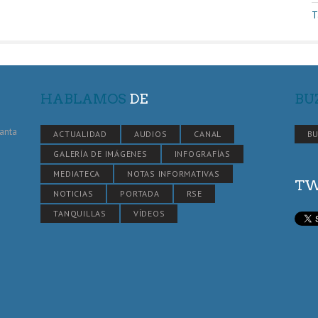
T
HABLAMOS
DE
BU
Santa
ACTUALIDAD
AUDIOS
CANAL
BU
GALERÍA DE IMÁGENES
INFOGRAFÍAS
MEDIATECA
NOTAS INFORMATIVAS
TW
NOTICIAS
PORTADA
RSE
TANQUILLAS
VÍDEOS