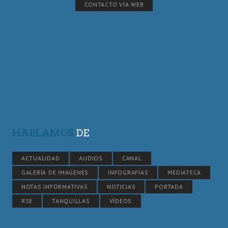
CONTACTO VÍA WEB
HABLAMOS
DE
ACTUALIDAD
AUDIOS
CANAL
GALERÍA DE IMÁGENES
INFOGRAFÍAS
MEDIATECA
NOTAS INFORMATIVAS
NOTICIAS
PORTADA
RSE
TANQUILLAS
VÍDEOS