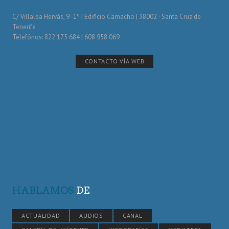
C/ Villalba Hervás, 9 -1º | Edificio Camacho | 38002 · Santa Cruz de
Tenerife
Telefónos: 822 175 684 | 608 958 069
CONTACTO VÍA WEB
HABLAMOS
DE
ACTUALIDAD
AUDIOS
CANAL