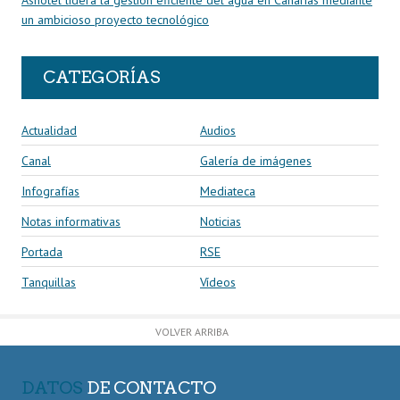
Ashotel lidera la gestión eficiente del agua en Canarias mediante
un ambicioso proyecto tecnológico
CATEGORÍAS
Actualidad
Audios
Canal
Galería de imágenes
Infografías
Mediateca
Notas informativas
Noticias
Portada
RSE
Tanquillas
Vídeos
VOLVER ARRIBA
DATOS
DE CONTACTO