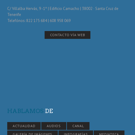
C/ Villalba Hervás, 9 -1º | Edificio Camacho | 38002 · Santa Cruz de
Tenerife
Telefónos: 822 175 684 | 608 958 069
CONTACTO VÍA WEB
HABLAMOS
DE
ACTUALIDAD
AUDIOS
CANAL
GALERÍA DE IMÁGENES
INFOGRAFÍAS
MEDIATECA