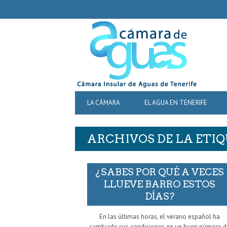
SECONDARY
NAVIGATION
PRIMARY
LA CÁMARA
EL AGUA EN TENERIFE
NAVIGATION
ARCHIVOS DE LA ETIQ
¿SABES POR QUÉ A VECES
LLUEVE BARRO ESTOS
DÍAS?
En las últimas horas, el verano español ha
cambiado sus condiciones en un buen número d