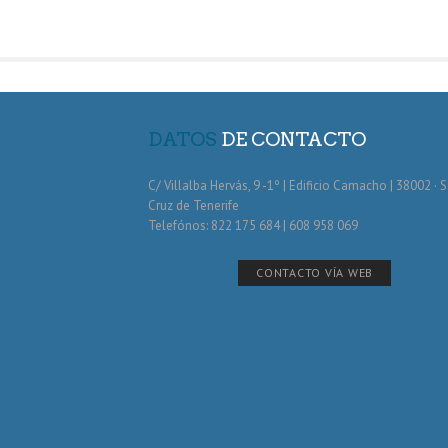
DATOS
DE CONTACTO
C/ Villalba Hervás, 9 -1º | Edificio Camacho | 38002 · 
Cruz de Tenerife
Telefónos: 822 175 684 | 608 958 069
CONTACTO VÍA WEB