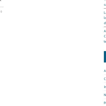
c
0
L
l
d
A
C
t
A
C
I
N
P