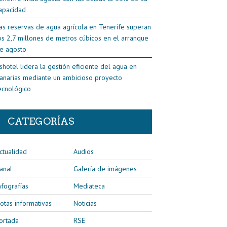
apacidad
as reservas de agua agrícola en Tenerife superan
os 2,7 millones de metros cúbicos en el arranque
e agosto
shotel lidera la gestión eficiente del agua en
anarias mediante un ambicioso proyecto
ecnológico
CATEGORÍAS
ctualidad
Audios
anal
Galería de imágenes
nfografías
Mediateca
otas informativas
Noticias
ortada
RSE