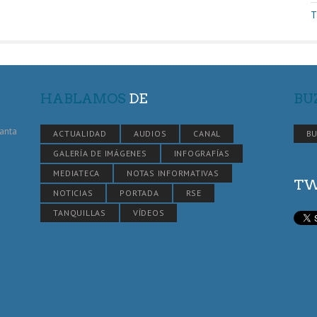
T
HABLAMOS
DE
BU
Santa
ACTUALIDAD
AUDIOS
CANAL
BU
GALERÍA DE IMÁGENES
INFOGRAFÍAS
MEDIATECA
NOTAS INFORMATIVAS
TW
NOTICIAS
PORTADA
RSE
TANQUILLAS
VÍDEOS