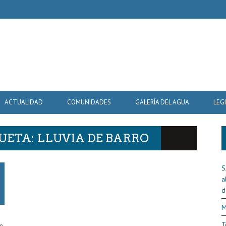
ACTUALIDAD
COMUNIDADES
GALERÍA DEL AGUA
LEG
UETA: LLUVIA DE BARRO
S
a
d
M
T
e