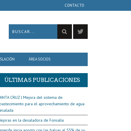
CONTACTO
ISLACIÓN
ÁREA SOCIOS
ÚLTIMAS PUBLICACIONES
ANTA CRUZ | Mejora del sistema de
bastecimiento para el aprovechamiento de agua
esalada
ejoras en la desaladora de Fonsalía
enerife inicia agosto con las balsas al 55% de su