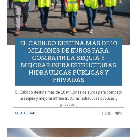
EL CABILDO DESTINA MÁS DE 10
MILLONES DE EUROS PARA
COMBATIR LA SEQUÍA Y
MEJORAR INFRAESTRUCTURAS
HIDRÁULICAS PÚBLICAS Y
PRIVADAS
El Cabildo destina más de 10 millones de euros para combatir
la sequía y mejorar infraestructuras hidráulicas públicas y
privadas..
ACTUALIDAD
3 ENE
0