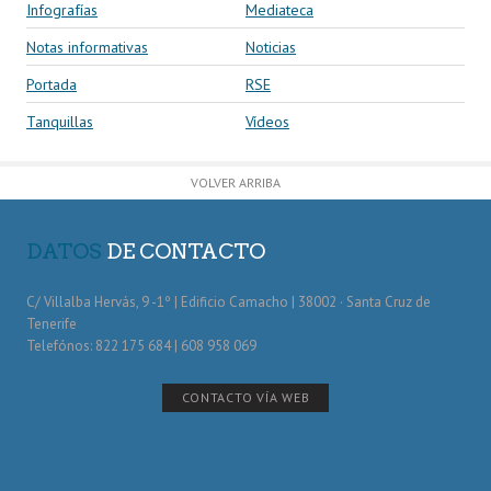
Infografías
Mediateca
Notas informativas
Noticias
Portada
RSE
Tanquillas
Vídeos
VOLVER ARRIBA
DATOS
DE CONTACTO
C/ Villalba Hervás, 9 -1º | Edificio Camacho | 38002 · Santa Cruz de
Tenerife
Telefónos: 822 175 684 | 608 958 069
CONTACTO VÍA WEB