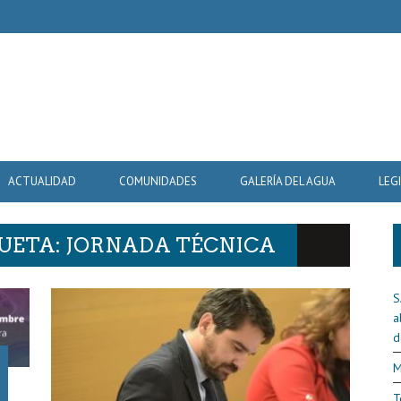
ACTUALIDAD
COMUNIDADES
GALERÍA DEL AGUA
LEG
QUETA: JORNADA TÉCNICA
S
a
d
M
T