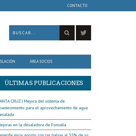
CONTACTO
ISLACIÓN
ÁREA SOCIOS
ÚLTIMAS PUBLICACIONES
ANTA CRUZ | Mejora del sistema de
bastecimiento para el aprovechamiento de agua
esalada
ejoras en la desaladora de Fonsalía
enerife inicia agosto con las balsas al 55% de su