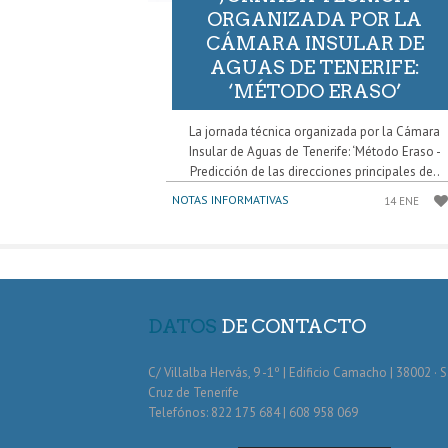
ORGANIZADA POR LA
CÁMARA INSULAR DE
AGUAS DE TENERIFE:
‘MÉTODO ERASO’
La jornada técnica organizada por la Cámara
Insular de Aguas de Tenerife: ‘Método Eraso -
Predicción de las direcciones principales de..
NOTAS INFORMATIVAS
14 ENE
DATOS
DE CONTACTO
C/ Villalba Hervás, 9 -1º | Edificio Camacho | 38002 · 
Cruz de Tenerife
Telefónos: 822 175 684 | 608 958 069