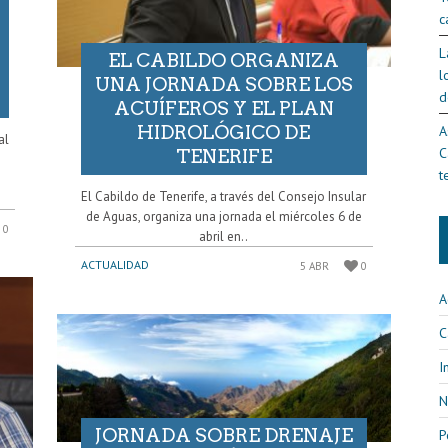
c
L
EL CABILDO ORGANIZA
l
UNA JORNADA SOBRE LOS
d
ACUÍFEROS Y EL PLAN
HIDROLÓGICO DE
A
al
C
TENERIFE
t
El Cabildo de Tenerife, a través del Consejo Insular
de Aguas, organiza una jornada el miércoles 6 de
0
abril en..
ACTUALIDAD
5 ABR
0
A
C
I
N
JORNADA SOBRE DRENAJE
P