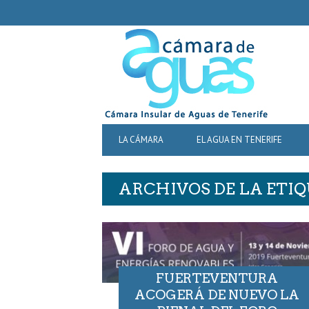
SECONDARY
NAVIGATION
PRIMARY
LA CÁMARA
EL AGUA EN TENERIFE
NAVIGATION
ARCHIVOS DE LA ETI
FUERTEVENTURA
ACOGERÁ DE NUEVO LA