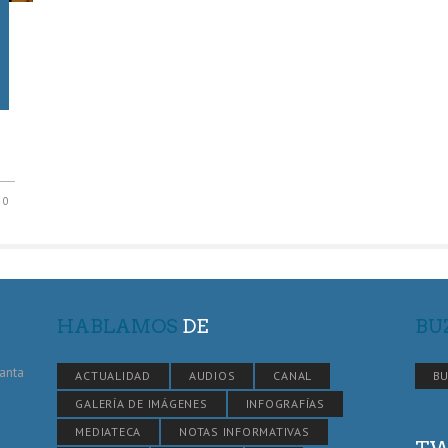
0
HABLAMOS
DE
BU
Santa
ACTUALIDAD
AUDIOS
CANAL
BU
GALERÍA DE IMÁGENES
INFOGRAFÍAS
MEDIATECA
NOTAS INFORMATIVAS