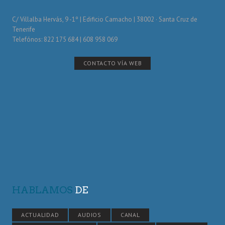
C/ Villalba Hervás, 9 -1º | Edificio Camacho | 38002 · Santa Cruz de
Tenerife
Telefónos: 822 175 684 | 608 958 069
CONTACTO VÍA WEB
HABLAMOS
DE
ACTUALIDAD
AUDIOS
CANAL