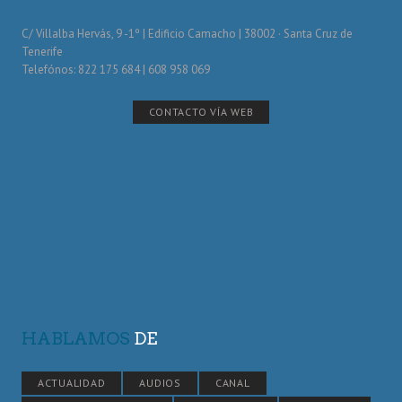
C/ Villalba Hervás, 9 -1º | Edificio Camacho | 38002 · Santa Cruz de
Tenerife
Telefónos: 822 175 684 | 608 958 069
CONTACTO VÍA WEB
HABLAMOS
DE
ACTUALIDAD
AUDIOS
CANAL