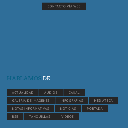
CONTACTO VÍA WEB
HABLAMOS
DE
ACTUALIDAD
AUDIOS
CANAL
GALERÍA DE IMÁGENES
INFOGRAFÍAS
MEDIATECA
NOTAS INFORMATIVAS
NOTICIAS
PORTADA
RSE
TANQUILLAS
VÍDEOS