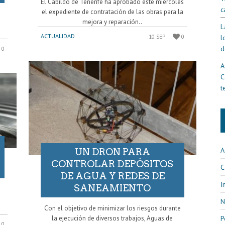
El Cabildo de Tenerife ha aprobado este miércoles
c
el expediente de contratación de las obras para la
mejora y reparación..
L
ACTUALIDAD
l
10 SEP
0
d
0
A
C
t
A
UN DRON PARA
CONTROLAR DEPÓSITOS
C
DE AGUA Y REDES DE
I
SANEAMIENTO
N
Con el objetivo de minimizar los riesgos durante
P
la ejecución de diversos trabajos, Aguas de
0