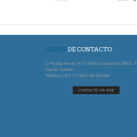
DATOS
DE CONTACTO
C/ Villalba Hervás, 9 -1º | Edificio Camacho | 38002 · 
Cruz de Tenerife
Telefónos: 822 175 684 | 608 958 069
CONTACTO VÍA WEB