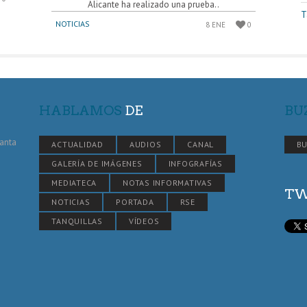
Alicante ha realizado una prueba..
T
NOTICIAS
8 ENE
0
HABLAMOS
DE
BU
Santa
ACTUALIDAD
AUDIOS
CANAL
BU
GALERÍA DE IMÁGENES
INFOGRAFÍAS
MEDIATECA
NOTAS INFORMATIVAS
TW
NOTICIAS
PORTADA
RSE
TANQUILLAS
VÍDEOS