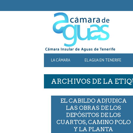
SECONDARY
NAVIGATION
PRIMARY
LA CÁMARA
EL AGUA EN TENERIFE
NAVIGATION
ARCHIVOS DE LA ETIQ
EL CABILDO ADJUDICA
LAS OBRAS DE LOS
DEPÓSITOS DE LOS
CUARTOS, CAMINO POLO
Y LA PLANTA