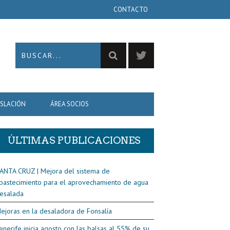
CONTACTO
ISLACIÓN
ÁREA SOCIOS
ÚLTIMAS PUBLICACIONES
ANTA CRUZ | Mejora del sistema de
bastecimiento para el aprovechamiento de agua
esalada
ejoras en la desaladora de Fonsalía
enerife inicia agosto con las balsas al 55% de su