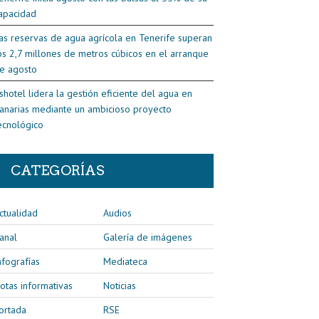
apacidad
as reservas de agua agrícola en Tenerife superan
os 2,7 millones de metros cúbicos en el arranque
e agosto
shotel lidera la gestión eficiente del agua en
anarias mediante un ambicioso proyecto
ecnológico
CATEGORÍAS
ctualidad
Audios
anal
Galería de imágenes
nfografías
Mediateca
otas informativas
Noticias
ortada
RSE