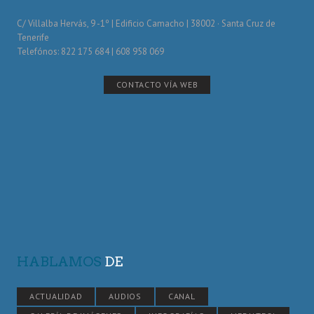
C/ Villalba Hervás, 9 -1º | Edificio Camacho | 38002 · Santa Cruz de
Tenerife
Telefónos: 822 175 684 | 608 958 069
CONTACTO VÍA WEB
HABLAMOS
DE
ACTUALIDAD
AUDIOS
CANAL