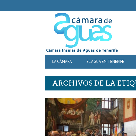
SECONDARY
NAVIGATION
PRIMARY
LA CÁMARA
EL AGUA EN TENERIFE
NAVIGATION
ARCHIVOS DE LA ETI