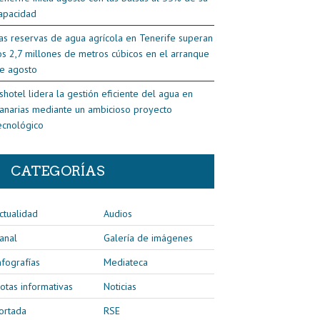
apacidad
as reservas de agua agrícola en Tenerife superan
os 2,7 millones de metros cúbicos en el arranque
e agosto
shotel lidera la gestión eficiente del agua en
anarias mediante un ambicioso proyecto
ecnológico
CATEGORÍAS
ctualidad
Audios
anal
Galería de imágenes
nfografías
Mediateca
otas informativas
Noticias
ortada
RSE