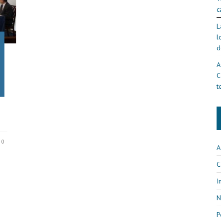
c
L
l
d
A
C
t
0
A
C
I
N
P