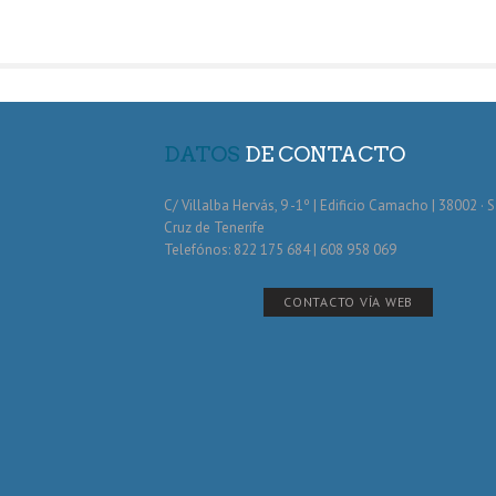
DATOS
DE CONTACTO
C/ Villalba Hervás, 9 -1º | Edificio Camacho | 38002 · 
Cruz de Tenerife
Telefónos: 822 175 684 | 608 958 069
CONTACTO VÍA WEB