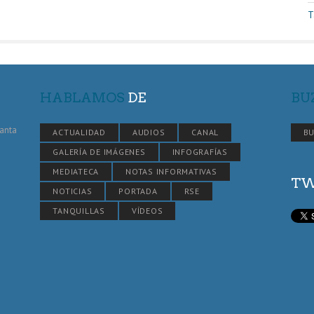
T
HABLAMOS
DE
BU
Santa
ACTUALIDAD
AUDIOS
CANAL
BU
GALERÍA DE IMÁGENES
INFOGRAFÍAS
MEDIATECA
NOTAS INFORMATIVAS
TW
NOTICIAS
PORTADA
RSE
TANQUILLAS
VÍDEOS