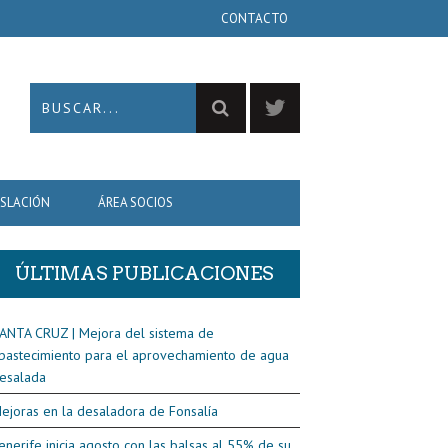
CONTACTO
ISLACIÓN
ÁREA SOCIOS
ÚLTIMAS PUBLICACIONES
ANTA CRUZ | Mejora del sistema de
bastecimiento para el aprovechamiento de agua
esalada
ejoras en la desaladora de Fonsalía
enerife inicia agosto con las balsas al 55% de su