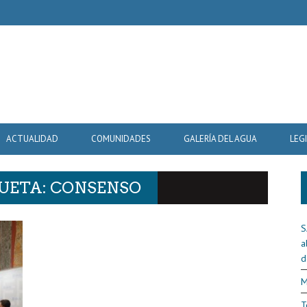
ACTUALIDAD
COMUNIDADES
GALERÍA DEL AGUA
LEG
QUETA: CONSENSO
S
a
d
M
T