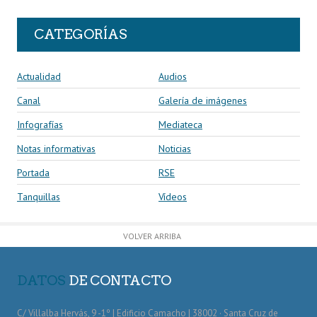
CATEGORÍAS
Actualidad
Audios
Canal
Galería de imágenes
Infografías
Mediateca
Notas informativas
Noticias
Portada
RSE
Tanquillas
Vídeos
VOLVER ARRIBA
DATOS
DE CONTACTO
C/ Villalba Hervás, 9 -1º | Edificio Camacho | 38002 · Santa Cruz de