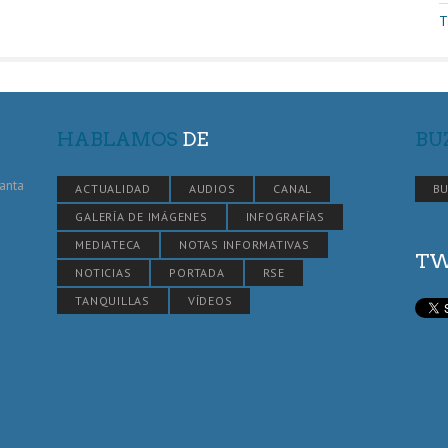
T
HABLAMOS
DE
BU
Santa
ACTUALIDAD
AUDIOS
CANAL
BU
GALERÍA DE IMÁGENES
INFOGRAFÍAS
MEDIATECA
NOTAS INFORMATIVAS
TW
NOTICIAS
PORTADA
RSE
TANQUILLAS
VÍDEOS