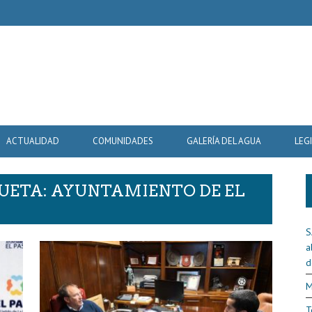
ACTUALIDAD
COMUNIDADES
GALERÍA DEL AGUA
LEG
QUETA: AYUNTAMIENTO DE EL
S
a
d
M
T