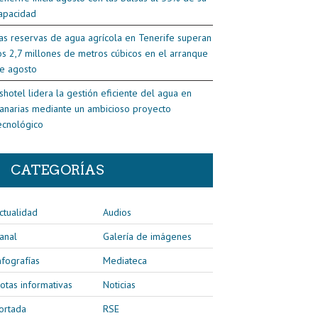
apacidad
as reservas de agua agrícola en Tenerife superan
os 2,7 millones de metros cúbicos en el arranque
e agosto
shotel lidera la gestión eficiente del agua en
anarias mediante un ambicioso proyecto
ecnológico
CATEGORÍAS
ctualidad
Audios
anal
Galería de imágenes
nfografías
Mediateca
otas informativas
Noticias
ortada
RSE