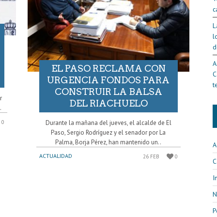
c
L
l
d
A
EL PASO RECLAMA CON
C
URGENCIA FONDOS PARA
t
CONSTRUIR LA BALSA
r
DEL RIACHUELO
.
Durante la mañana del jueves, el alcalde de El
0
Paso, Sergio Rodríguez y el senador por La
Palma, Borja Pérez, han mantenido un..
A
ACTUALIDAD
26 FEB
0
C
I
N
P