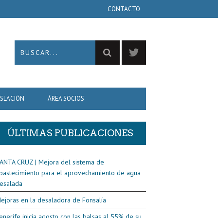
CONTACTO
ISLACIÓN
ÁREA SOCIOS
ÚLTIMAS PUBLICACIONES
ANTA CRUZ | Mejora del sistema de
bastecimiento para el aprovechamiento de agua
esalada
ejoras en la desaladora de Fonsalía
enerife inicia agosto con las balsas al 55% de su