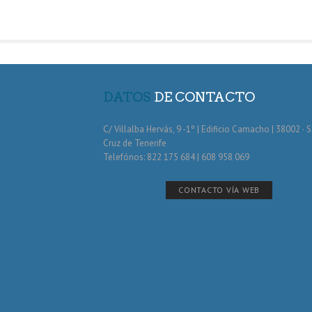
DATOS
DE CONTACTO
C/ Villalba Hervás, 9 -1º | Edificio Camacho | 38002 · 
Cruz de Tenerife
Telefónos: 822 175 684 | 608 958 069
CONTACTO VÍA WEB